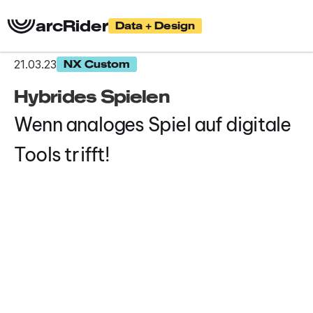
arcRider
Data + Design
21.03.23
NX Custom
Hybrides Spielen
Wenn analoges Spiel auf digitale 
Tools trifft!