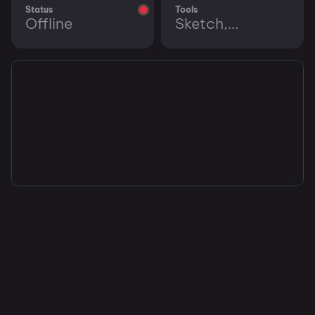
Status
Tools
Offline
Sketch,
Illustrator
Im Vollbild anzeigen