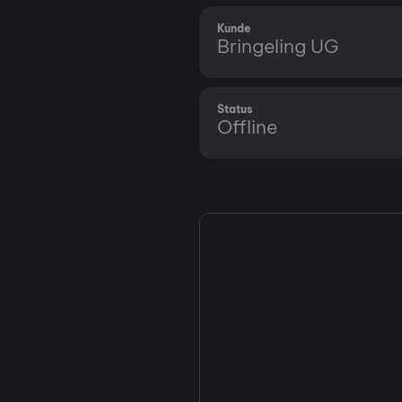
Kunde
Bringeling UG
Status
Offline