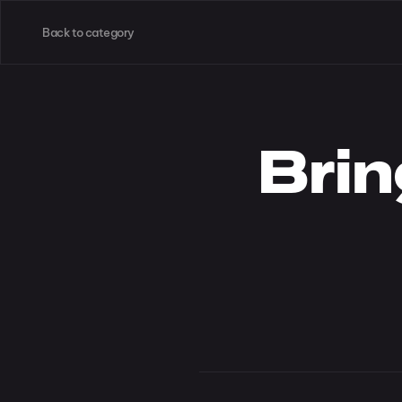
Back to category
Brin