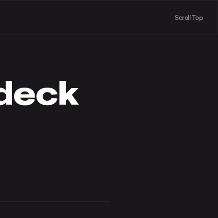
Scroll Top
hdeck