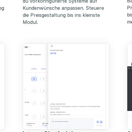
Ba
du vorkonfigurierte Systeme auf 
Pr
g 
Kundenwünsche anpassen. Steuere 
bi
die Preisgestaltung bis ins kleinste 
mö
Modul.