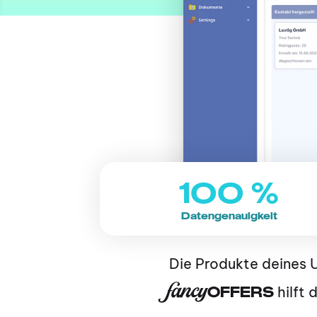
100 %
Datengenauigkeit
fancy
OFFERS
 hilft