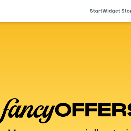
Start
Widget Sto
fancy
OFFER