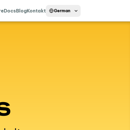
Select Language
re
Docs
Blog
Kontakt
German
S